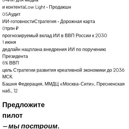
04
ИИ для медиа
Low Light · Продакшн
и контента
05
Аудит
Стратегия · Дорожная карта
ИИ-готовности
0
трлн ₽
прогнозируемый вклад ИИ в ВВП России к 2030
1
июня
дедлайн нацплана внедрения ИИ по поручению
Президента
6
% ВВП
цель Стратегии развития креативной экономики до 2036
МСК
.
Башня Федерация, ММДЦ «Москва-Сити», Пресненская
наб., 12
Предложите
пилот
— мы построим.