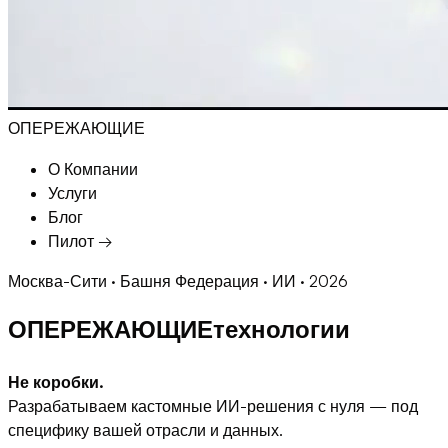
ОПЕРЕЖ
А
ЮЩ
И
Е
О Компании
Услуги
Блог
Пилот →
Москва-Сити · Башня Федерация · ИИ · 2026
ОПЕРЕ
Ж
А
ЮЩ
И
Е
технологии
Не коробки.
Разрабатываем кастомные ИИ-решения с нуля — под
специфику вашей отрасли и данных.